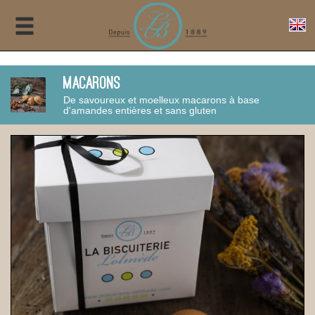
Macarons
De savoureux et moelleux macarons à base
d'amandes entières et sans gluten