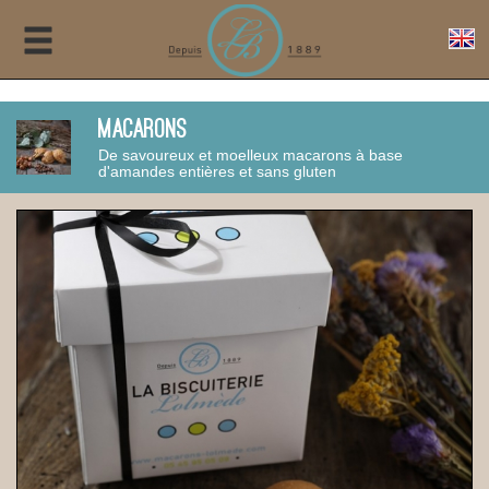
Macarons
De savoureux et moelleux macarons à base
d'amandes entières et sans gluten