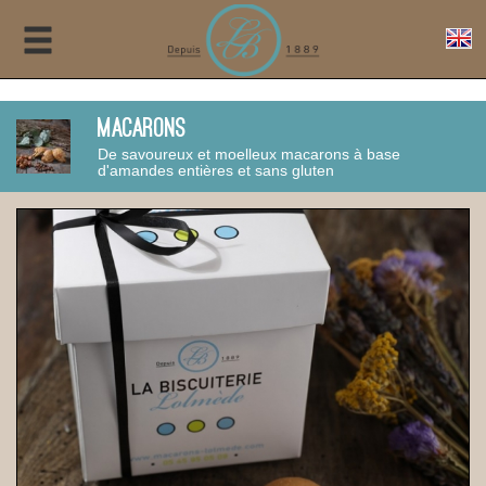
Macarons
De savoureux et moelleux macarons à base
d'amandes entières et sans gluten